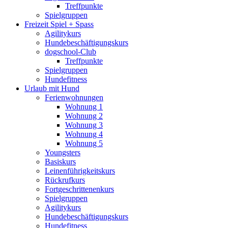
Treffpunkte
Spielgruppen
Freizeit Spiel + Spass
Agilitykurs
Hundebeschäftigungskurs
dogschool-Club
Treffpunkte
Spielgruppen
Hundefitness
Urlaub mit Hund
Ferienwohnungen
Wohnung 1
Wohnung 2
Wohnung 3
Wohnung 4
Wohnung 5
Youngsters
Basiskurs
Leinenführigkeitskurs
Rückrufkurs
Fortgeschrittenenkurs
Spielgruppen
Agilitykurs
Hundebeschäftigungskurs
Hundefitness