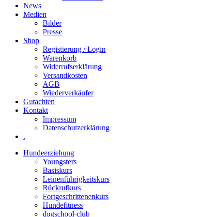
News
Medien
Bilder
Presse
Shop
Registierung / Login
Warenkorb
Widerrufserklärung
Versandkosten
AGB
Wiederverkäufer
Gutachten
Kontakt
Impressum
Datenschutzerklärung
.
Hundeerziehung
Youngsters
Basiskurs
Leinenführigkeitskurs
Rückrufkurs
Fortgeschrittenenkurs
Hundefitness
dogschool-club