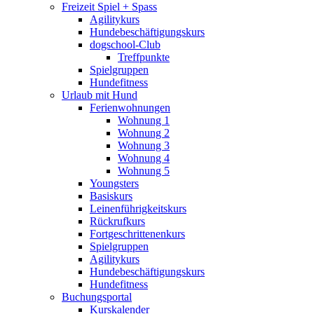
Freizeit Spiel + Spass
Agilitykurs
Hundebeschäftigungskurs
dogschool-Club
Treffpunkte
Spielgruppen
Hundefitness
Urlaub mit Hund
Ferienwohnungen
Wohnung 1
Wohnung 2
Wohnung 3
Wohnung 4
Wohnung 5
Youngsters
Basiskurs
Leinenführigkeitskurs
Rückrufkurs
Fortgeschrittenenkurs
Spielgruppen
Agilitykurs
Hundebeschäftigungskurs
Hundefitness
Buchungsportal
Kurskalender