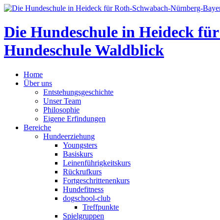
Die Hundeschule in Heideck f
Hundeschule Waldblick
Home
Über uns
Entstehungsgeschichte
Unser Team
Philosophie
Eigene Erfindungen
Bereiche
Hundeerziehung
Youngsters
Basiskurs
Leinenführigkeitskurs
Rückrufkurs
Fortgeschrittenenkurs
Hundefitness
dogschool-club
Treffpunkte
Spielgruppen