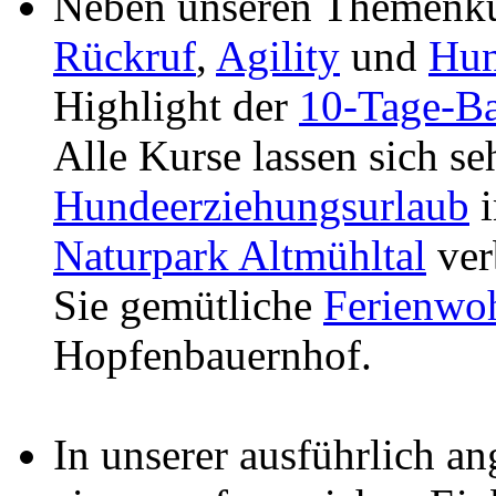
Neben unseren Themenku
Rückruf
,
Agility
und
Hun
Highlight der
10-Tage-Ba
Alle Kurse lassen sich se
Hundeerziehungsurlaub
Naturpark Altmühltal
ver
Sie gemütliche
Ferienwo
Hopfenbauernhof.
In unserer ausführlich a