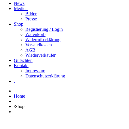
News
Medien
Bilder
Presse
Shop
Registierung / Login
Warenkorb
Widerrufserklärung
Versandkosten
AGB
Wiederverkäufer
Gutachten
Kontakt
Impressum
Datenschutzerklärung
.
Home
/
Shop