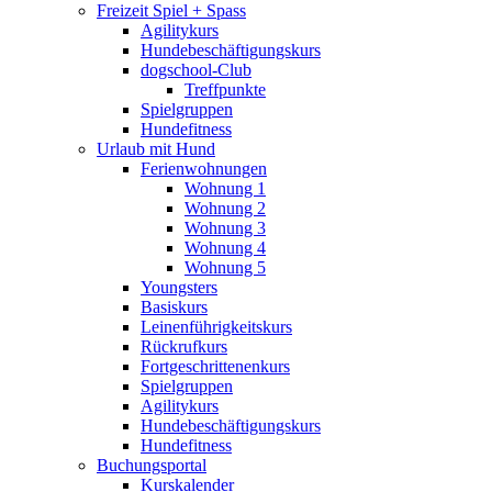
Freizeit Spiel + Spass
Agilitykurs
Hundebeschäftigungskurs
dogschool-Club
Treffpunkte
Spielgruppen
Hundefitness
Urlaub mit Hund
Ferienwohnungen
Wohnung 1
Wohnung 2
Wohnung 3
Wohnung 4
Wohnung 5
Youngsters
Basiskurs
Leinenführigkeitskurs
Rückrufkurs
Fortgeschrittenenkurs
Spielgruppen
Agilitykurs
Hundebeschäftigungskurs
Hundefitness
Buchungsportal
Kurskalender