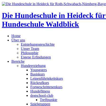
Die Hundeschule in Heideck f
Hundeschule Waldblick
Home
Über uns
Entstehungsgeschichte
Unser Team
Philosophie
Eigene Erfindungen
Bereiche
Hundeerziehung
Youngsters
Basiskurs
Leinenführigkeitskurs
Rückrufkurs
Fortgeschrittenenkurs
Hundefitness
dogschool-club
Treffpunkte
Spielgruppen